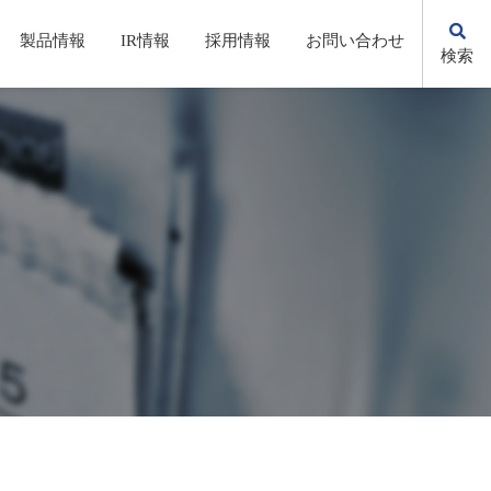
製品情報
IR情報
採用情報
お問い合わせ
検索
KSの歩み
自動化・省力化機器/システム
株主総会(招集通知・決議通知）
先輩社員の声
環境への取り組み
電子公告