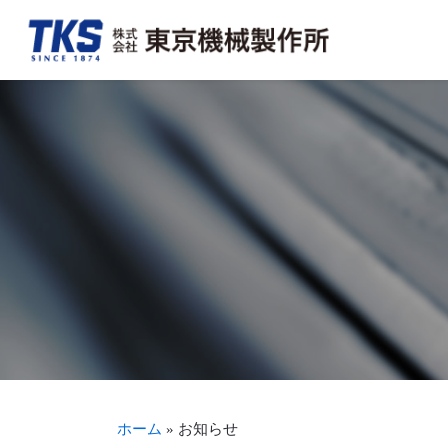
会社概要・アクセス
FA事業
決算情報
TKSを知る
トップメッ
加工組立事
適時開示情
TKSを見る
沿革
新聞・商業印刷機周辺機器事業
事業報告書（株主通信）
募集要項・待遇を見る
生産体制・
輪転機保守
株式につい
ホーム
»
お知らせ