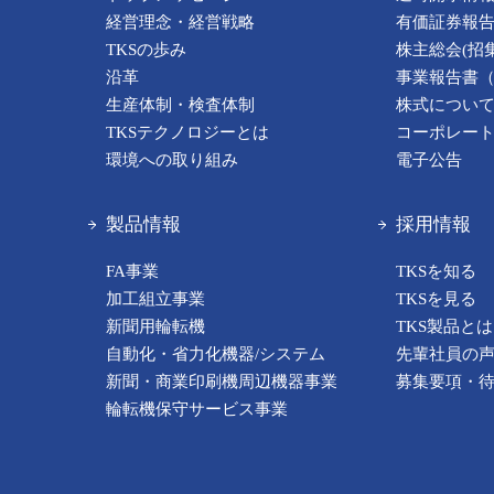
経営理念・経営戦略
有価証券報
TKSの歩み
株主総会(招
沿革
事業報告書
生産体制・検査体制
株式につい
TKSテクノロジーとは
コーポレー
環境への取り組み
電子公告
製品情報
採用情報
FA事業
TKSを知る
加工組立事業
TKSを見る
新聞用輪転機
TKS製品とは
自動化・省力化機器/システム
先輩社員の
新聞・商業印刷機周辺機器事業
募集要項・
輪転機保守サービス事業