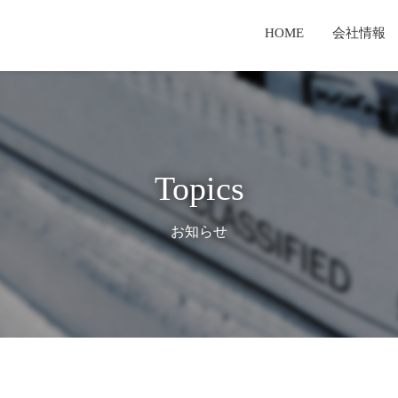
HOME
会社情報
セージ
業
報
経営理念・経営戦略
新聞用輪転機
有価証券報告書
TKS製品とは
T
検査体制
サービス事業
てのご案内
TKSテクノロジーとは
コーポレートガバナンス報告書
Topics
お知らせ