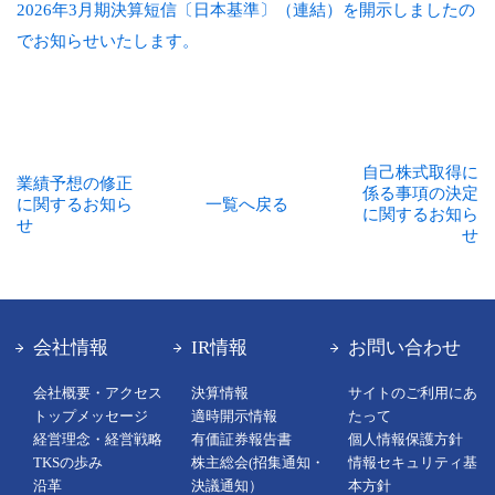
2026年3月期決算短信〔日本基準〕（連結）を開示しましたの
でお知らせいたします。
自己株式取得に
業績予想の修正
係る事項の決定
に関するお知ら
一覧へ戻る
に関するお知ら
せ
せ
会社情報
IR情報
お問い合わせ
会社概要・アクセス
決算情報
サイトのご利用にあ
トップメッセージ
適時開示情報
たって
経営理念・経営戦略
有価証券報告書
個人情報保護方針
TKSの歩み
株主総会(招集通知・
情報セキュリティ基
沿革
決議通知）
本方針