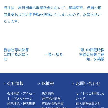
当社は、本日開催の取締役会において、組織変更、役員の担
当変更および人事異動を決議いたしましたので、お知らせい
たします。
親会社等の決算
「第169回定時株
に関するお知ら
一覧へ戻る
主総会招集ご通
せ
知」を掲載
会社情報
IR情報
お問い合わせ
会社概要・アクセス
決算情報
サイトのご利用にあ
トップメッセージ
適時開示情報
たって
経営理念・経営戦略
有価証券報告書
個人情報保護方針