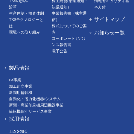
TKSの歩み
株主総会(招集通知・
情報セキュリティ基
沿革
決議通知）
本方針
生産体制・検査体制
事業報告書（株主通
サイトマップ
TKSテクノロジーと
信）
は
株式についてのご案
お知らせ一覧
環境への取り組み
内
コーポレートガバナ
ンス報告書
電子公告
製品情報
FA事業
加工組立事業
新聞用輪転機
自動化・省力化機器/システム
新聞・商業印刷機周辺機器事業
輪転機保守サービス事業
採用情報
TKSを知る