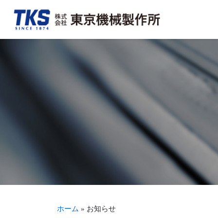
会社概要・アクセス
FA事業
決算情報
TKSを知る
トップメッ
加工組立事
適時開示情
TKSを見る
沿革
新聞・商業印刷機周辺機器事業
事業報告書（株主通信）
募集要項・待遇を見る
生産体制・
輪転機保守
株式につい
ホーム
»
お知らせ