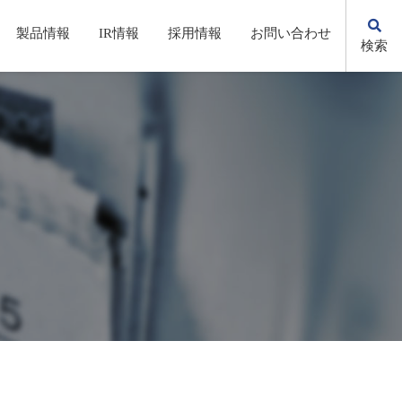
製品情報
IR情報
採用情報
お問い合わせ
検索
KSの歩み
自動化・省力化機器/システム
株主総会(招集通知・決議通知）
先輩社員の声
環境への取り組み
電子公告