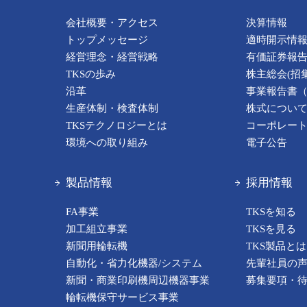
会社概要・アクセス
決算情報
トップメッセージ
適時開示情
経営理念・経営戦略
有価証券報
TKSの歩み
株主総会(招
沿革
事業報告書
生産体制・検査体制
株式につい
TKSテクノロジーとは
コーポレー
環境への取り組み
電子公告
製品情報
採用情報
FA事業
TKSを知る
加工組立事業
TKSを見る
新聞用輪転機
TKS製品とは
自動化・省力化機器/システム
先輩社員の
新聞・商業印刷機周辺機器事業
募集要項・
輪転機保守サービス事業