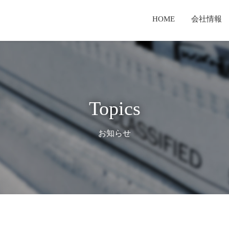
HOME
会社情報
セージ
業
報
経営理念・経営戦略
新聞用輪転機
有価証券報告書
TKS製品とは
T
検査体制
サービス事業
てのご案内
TKSテクノロジーとは
コーポレートガバナンス報告書
Topics
お知らせ