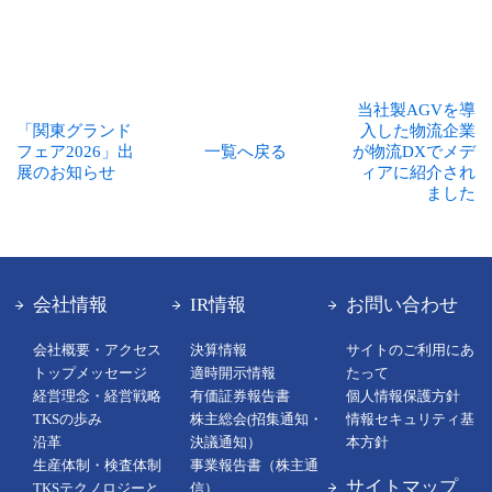
当社製AGVを導
「関東グランド
入した物流企業
フェア2026」出
一覧へ戻る
が物流DXでメデ
展のお知らせ
ィアに紹介され
ました
会社情報
IR情報
お問い合わせ
会社概要・アクセス
決算情報
サイトのご利用にあ
トップメッセージ
適時開示情報
たって
経営理念・経営戦略
有価証券報告書
個人情報保護方針
TKSの歩み
株主総会(招集通知・
情報セキュリティ基
沿革
決議通知）
本方針
生産体制・検査体制
事業報告書（株主通
サイトマップ
TKSテクノロジーと
信）