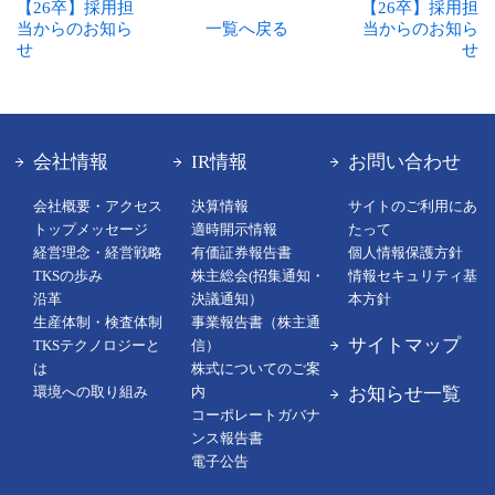
【26卒】採用担
【26卒】採用担
当からのお知ら
一覧へ戻る
当からのお知ら
せ
せ
会社情報
IR情報
お問い合わせ
会社概要・アクセス
決算情報
サイトのご利用にあ
トップメッセージ
適時開示情報
たって
経営理念・経営戦略
有価証券報告書
個人情報保護方針
TKSの歩み
株主総会(招集通知・
情報セキュリティ基
沿革
決議通知）
本方針
生産体制・検査体制
事業報告書（株主通
サイトマップ
TKSテクノロジーと
信）
は
株式についてのご案
お知らせ一覧
環境への取り組み
内
コーポレートガバナ
ンス報告書
電子公告