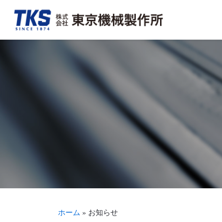
会社概要・アクセス
FA事業
決算情報
TKSを知る
トップメッ
加工組立事
適時開示情
TKSを見る
沿革
新聞・商業印刷機周辺機器事業
事業報告書（株主通信）
募集要項・待遇を見る
生産体制・
輪転機保守
株式につい
ホーム
»
お知らせ