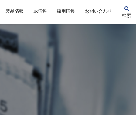
製品情報
IR情報
採用情報
お問い合わせ
検索
KSの歩み
自動化・省力化機器/システム
株主総会(招集通知・決議通知）
先輩社員の声
環境への取り組み
電子公告