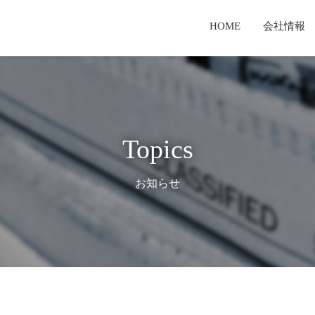
HOME
会社情報
セージ
業
報
経営理念・経営戦略
新聞用輪転機
有価証券報告書
TKS製品とは
T
検査体制
サービス事業
てのご案内
TKSテクノロジーとは
コーポレートガバナンス報告書
Topics
お知らせ