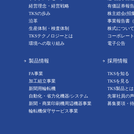
経営理念・経営戦略
有価証券報
TKSの歩み
株主総会(招
沿革
事業報告書
生産体制・検査体制
株式につい
TKSテクノロジーとは
コーポレー
環境への取り組み
電子公告
製品情報
採用情報
FA事業
TKSを知る
加工組立事業
TKSを見る
新聞用輪転機
TKS製品とは
自動化・省力化機器/システム
先輩社員の
新聞・商業印刷機周辺機器事業
募集要項・
輪転機保守サービス事業