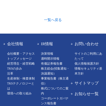
一覧へ戻る
会社情報
IR情報
お問い合わせ
会社概要・アクセス
決算情報
サイトのご利用にあ
トップメッセージ
適時開示情報
たって
経営理念・経営戦略
有価証券報告書
個人情報保護方針
TKSの歩み
株主総会(招集通知・
情報セキュリティ基
沿革
決議通知）
本方針
生産体制・検査体制
事業報告書（株主通
サイトマップ
TKSテクノロジーと
信）
は
株式についてのご案
お知らせ一覧
環境への取り組み
内
コーポレートガバナ
ンス報告書