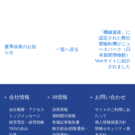
「機械遺産」に
認定された弊社
製輪転機がニュ
夏季休業のお知
一覧へ戻る
ースパーク（日
らせ
本新聞博物館）
Webサイトに紹介
されました
会社情報
IR情報
お問い合わせ
会社概要・アクセス
決算情報
サイトのご利用にあ
トップメッセージ
適時開示情報
たって
経営理念・経営戦略
有価証券報告書
個人情報保護方針
TKSの歩み
株主総会(招集通知・
情報セキュリティ基
沿革
決議通知）
本方針