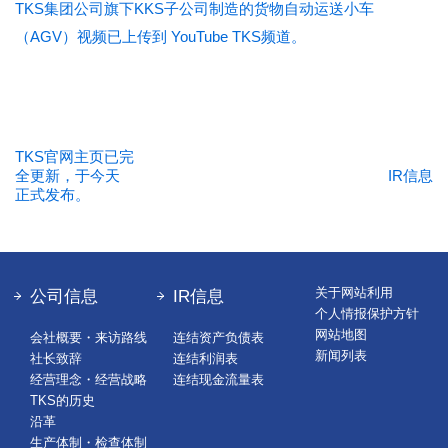
TKS集团公司旗下KKS子公司制造的货物自动运送小车
（AGV）视频已上传到 YouTube TKS频道。
TKS官网主页已完
全更新，于今天
IR信息
正式发布。
关于网站利用
公司信息
IR信息
个人情报保护方针
网站地图
会社概要・来访路线
连结资产负债表
新闻列表
社长致辞
连结利润表
经营理念・经营战略
连结现金流量表
TKS的历史
沿革
生产体制・检查体制