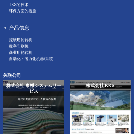
TKS的技术
环保方面的措施
产品信息
报纸用轮转机
数字印刷机
商业用轮转机
自动化・省力化机器/系统
关联公司
株式会社 東機システムサー
株式会社 KKS
ビス