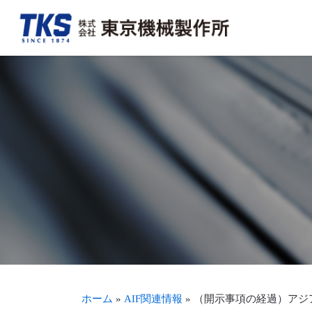
会社概要・アクセス
FA事業
決算情報
TKSを知る
トップメッ
加工組立事
適時開示情
TKSを見る
沿革
新聞・商業印刷機周辺機器事業
事業報告書（株主通信）
募集要項・待遇を見る
生産体制・
輪転機保守
株式につい
ホーム
»
AIF関連情報
»
（開示事項の経過）アジ