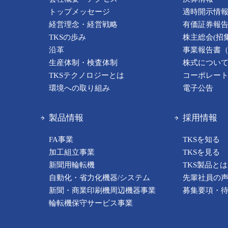
トップメッセージ
適時開示情
経営理念・経営戦略
有価証券報
TKSの歩み
株主総会(招
沿革
事業報告書
生産体制・検査体制
株式につい
TKSテクノロジーとは
コーポレー
環境への取り組み
電子公告
製品情報
採用情報
FA事業
TKSを知る
加工組立事業
TKSを見る
新聞用輪転機
TKS製品とは
自動化・省力化機器/システム
先輩社員の
新聞・商業印刷機周辺機器事業
募集要項・
輪転機保守サービス事業