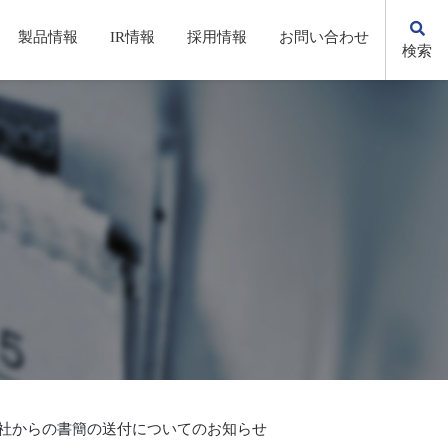
製品情報
IR情報
採用情報
お問い合わせ
検索
KSの歩み
自動化・省力化機器/システム
株主総会(招集通知・決議通知）
先輩社員の声
環境への取り組み
電子公告
社からの書簡の送付についてのお知らせ