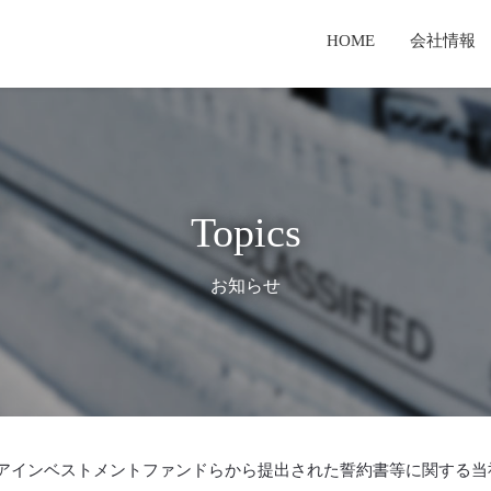
HOME
会社情報
セージ
業
報
経営理念・経営戦略
新聞用輪転機
有価証券報告書
TKS製品とは
T
検査体制
サービス事業
てのご案内
TKSテクノロジーとは
コーポレートガバナンス報告書
Topics
お知らせ
アインベストメントファンドらから提出された誓約書等に関する当