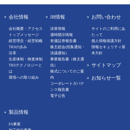
会社情報
IR情報
お問い合わせ
会社概要・アクセス
決算情報
サイトのご利用にあ
トップメッセージ
適時開示情報
たって
経営理念・経営戦略
有価証券報告書
個人情報保護方針
TKSの歩み
株主総会(招集通知・
情報セキュリティ基
沿革
決議通知）
本方針
生産体制・検査体制
事業報告書（株主通
サイトマップ
TKSテクノロジーと
信）
は
株式についてのご案
お知らせ一覧
環境への取り組み
内
コーポレートガバナ
ンス報告書
電子公告
製品情報
FA事業