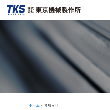
会社概要・アクセス
FA事業
決算情報
TKSを知る
トップメッ
加工組立事
適時開示情
TKSを見る
沿革
新聞・商業印刷機周辺機器事業
事業報告書（株主通信）
募集要項・待遇を見る
生産体制・
輪転機保守
株式につい
ホーム
»
お知らせ