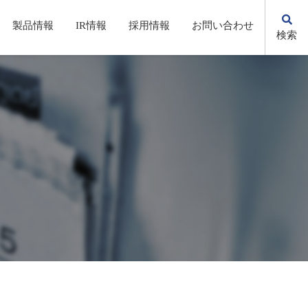
製品情報
IR情報
採用情報
お問い合わせ
検索
KSの歩み
自動化・省力化機器/システム
株主総会(招集通知・決議通知）
先輩社員の声
環境への取り組み
電子公告