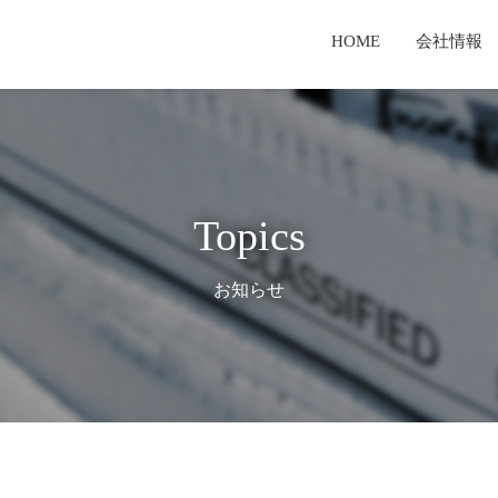
HOME
会社情報
セージ
業
報
経営理念・経営戦略
新聞用輪転機
有価証券報告書
TKS製品とは
T
検査体制
サービス事業
てのご案内
TKSテクノロジーとは
コーポレートガバナンス報告書
Topics
お知らせ