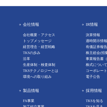
会社情報
IR情報
会社概要・アクセス
決算情報
トップメッセージ
適時開示情
経営理念・経営戦略
有価証券報
TKSの歩み
株主総会(招
沿革
事業報告書
生産体制・検査体制
株式につい
TKSテクノロジーとは
コーポレー
環境への取り組み
電子公告
製品情報
採用情報
FA事業
TKSを知る
加工組立事業
TKSを見る