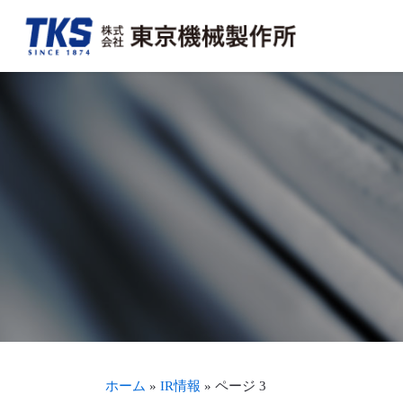
会社概要・アクセス
FA事業
決算情報
TKSを知る
トップメッ
加工組立事
適時開示情
TKSを見る
沿革
新聞・商業印刷機周辺機器事業
事業報告書（株主通信）
募集要項・待遇を見る
生産体制・
輪転機保守
株式につい
ホーム
»
IR情報
»
ページ 3