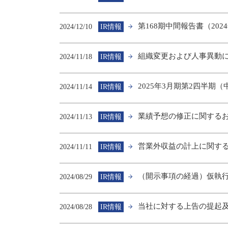
第168期中間報告書（2024
2024/12/10
IR情報
組織変更および人事異動
2024/11/18
IR情報
2025年3月期第2四半
2024/11/14
IR情報
業績予想の修正に関する
2024/11/13
IR情報
営業外収益の計上に関す
2024/11/11
IR情報
（開示事項の経過）仮執
2024/08/29
IR情報
当社に対する上告の提起
2024/08/28
IR情報