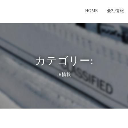
HOME
会社情報
セージ
業
報
経営理念・経営戦略
新聞用輪転機
有価証券報告書
TKS製品とは
T
検査体制
サービス事業
てのご案内
TKSテクノロジーとは
コーポレートガバナンス報告書
カテゴリー:
IR情報