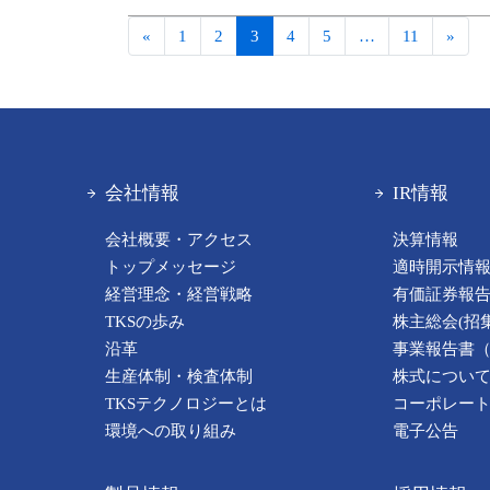
«
1
2
3
4
5
…
11
»
会社情報
IR情報
会社概要・アクセス
決算情報
トップメッセージ
適時開示情
経営理念・経営戦略
有価証券報
TKSの歩み
株主総会(招
沿革
事業報告書
生産体制・検査体制
株式につい
TKSテクノロジーとは
コーポレー
環境への取り組み
電子公告