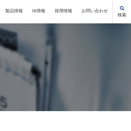
製品情報
IR情報
採用情報
お問い合わせ
検索
KSの歩み
自動化・省力化機器/システム
株主総会(招集通知・決議通知）
先輩社員の声
環境への取り組み
電子公告