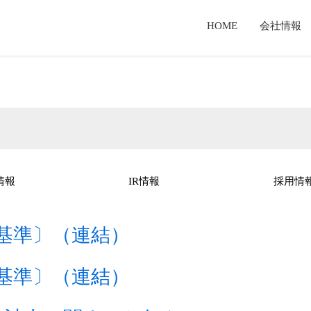
HOME
会社情報
セージ
業
報
経営理念・経営戦略
新聞用輪転機
有価証券報告書
TKS製品とは
T
検査体制
サービス事業
てのご案内
TKSテクノロジーとは
コーポレートガバナンス報告書
情報
IR情報
採用情
基準〕（連結）
基準〕（連結）