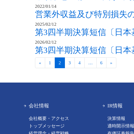
2022/01/14
営業外収益及び特別損失
2025/02/12
第3四半期決算短信〔日本
2026/02/12
第3四半期決算短信〔日本
«
1
2
3
4
…
6
»
会社情報
IR情報
会社概要・アクセス
決算情報
トップメッセージ
適時開示情
経営理念・経営戦略
有価証券報