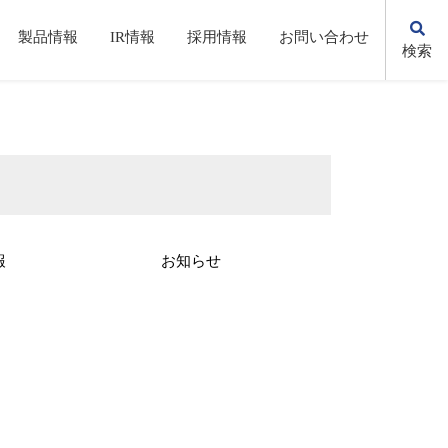
製品情報
IR情報
採用情報
お問い合わせ
検索
KSの歩み
自動化・省力化機器/システム
株主総会(招集通知・決議通知）
先輩社員の声
環境への取り組み
電子公告
報
お知らせ