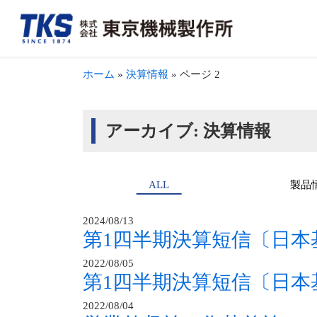
ホーム
»
決算情報
»
ページ 2
会社概要・アクセス
FA事業
決算情報
TKSを知る
トップメッ
加工組立事
適時開示情
TKSを見る
沿革
新聞・商業印刷機周辺機器事業
事業報告書（株主通信）
募集要項・待遇を見る
生産体制・
輪転機保守
株式につい
アーカイブ:
決算情報
ALL
製品
2024/08/13
第1四半期決算短信〔日本
2022/08/05
第1四半期決算短信〔日本
2022/08/04