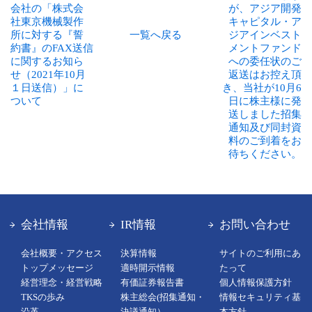
会社の「株式会
が、アジア開発
社東京機械製作
キャピタル・ア
所に対する『誓
一覧へ戻る
ジアインベスト
約書』のFAX送信
メントファンド
に関するお知ら
への委任状のご
せ（2021年10月
返送はお控え頂
１日送信）」に
き、当社が10月6
ついて
日に株主様に発
送しました招集
通知及び同封資
料のご到着をお
待ちください。
会社情報
IR情報
お問い合わせ
会社概要・アクセス
決算情報
サイトのご利用にあ
トップメッセージ
適時開示情報
たって
経営理念・経営戦略
有価証券報告書
個人情報保護方針
TKSの歩み
株主総会(招集通知・
情報セキュリティ基
沿革
決議通知）
本方針