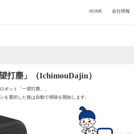
HOME
会社情報
セージ
業
報
経営理念・経営戦略
新聞用輪転機
有価証券報告書
TKS製品とは
T
検査体制
サービス事業
てのご案内
TKSテクノロジーとは
コーポレートガバナンス報告書
」（IchimouDajin）
ロボット「一望打塵」。
ンを選択した後は自動で掃除を開始します。