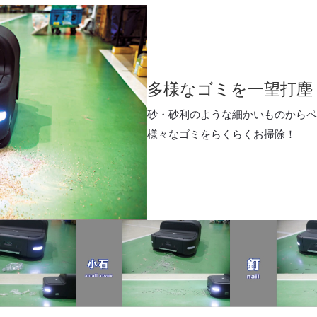
多様なゴミを一望打塵
砂・砂利のような細かいものからペ
様々なゴミをらくらくお掃除！