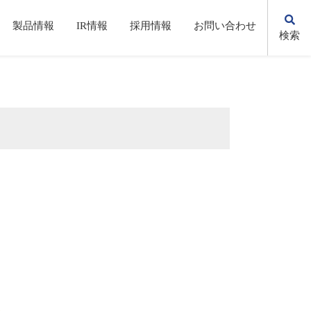
製品情報
IR情報
採用情報
お問い合わせ
検索
KSの歩み
自動化・省力化機器/システム
株主総会(招集通知・決議通知）
先輩社員の声
環境への取り組み
電子公告