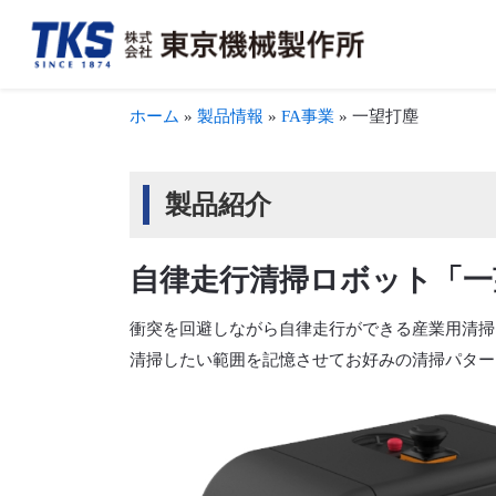
ホーム
»
製品情報
»
FA事業
»
一望打塵
会社概要・アクセス
FA事業
決算情報
TKSを知る
トップメッ
加工組立事
適時開示情
TKSを見る
沿革
新聞・商業印刷機周辺機器事業
事業報告書（株主通信）
募集要項・待遇を見る
生産体制・
輪転機保守
株式につい
製品紹介
自律走行清掃ロボット「一望打塵
衝突を回避しながら自律走行ができる産業用清掃
清掃したい範囲を記憶させてお好みの清掃パター