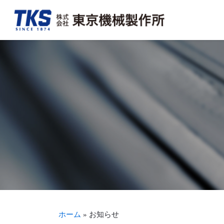
会社概要・アクセス
FA事業
決算情報
TKSを知る
トップメッ
加工組立事
適時開示情
TKSを見る
沿革
新聞・商業印刷機周辺機器事業
事業報告書（株主通信）
募集要項・待遇を見る
生産体制・
輪転機保守
株式につい
ホーム
»
お知らせ