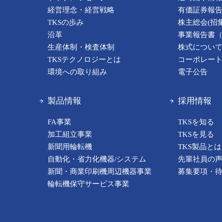
経営理念・経営戦略
有価証券報
TKSの歩み
株主総会(招
沿革
事業報告書
生産体制・検査体制
株式につい
TKSテクノロジーとは
コーポレー
環境への取り組み
電子公告
製品情報
採用情報
FA事業
TKSを知る
加工組立事業
TKSを見る
新聞用輪転機
TKS製品とは
自動化・省力化機器/システム
先輩社員の
新聞・商業印刷機周辺機器事業
募集要項・
輪転機保守サービス事業