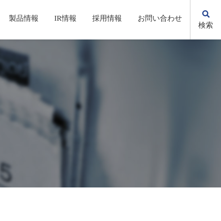
製品情報
IR情報
採用情報
お問い合わせ
検索
KSの歩み
自動化・省力化機器/システム
株主総会(招集通知・決議通知）
先輩社員の声
環境への取り組み
電子公告