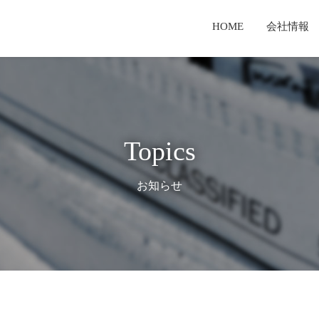
HOME
会社情報
セージ
業
報
経営理念・経営戦略
新聞用輪転機
有価証券報告書
TKS製品とは
T
検査体制
サービス事業
てのご案内
TKSテクノロジーとは
コーポレートガバナンス報告書
Topics
お知らせ